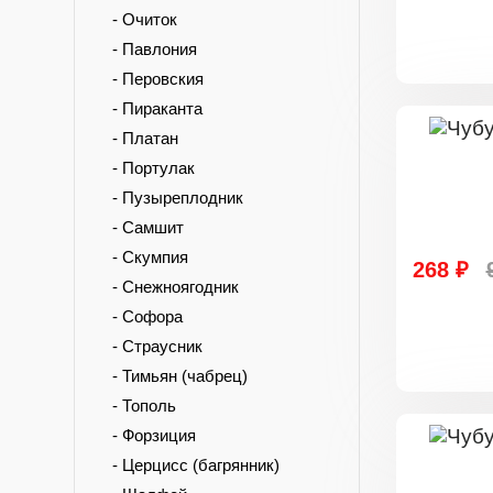
- Очиток
- Павлония
- Перовския
- Пираканта
- Платан
- Портулак
- Пузыреплодник
- Самшит
- Скумпия
268 ₽
- Снежноягодник
- Софора
- Страусник
- Тимьян (чабрец)
- Тополь
- Форзиция
- Церцисс (багрянник)