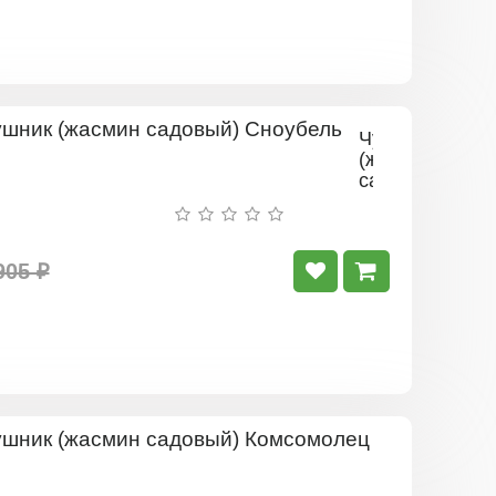
Чубушник
(жасмин
садовый)
Сноубель
905 ₽
Чубушник
(жасмин
садовый)