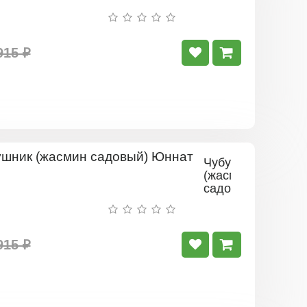
Комсомоле
915 ₽
Чубушник
(жасмин
садовый)
Юннат
915 ₽