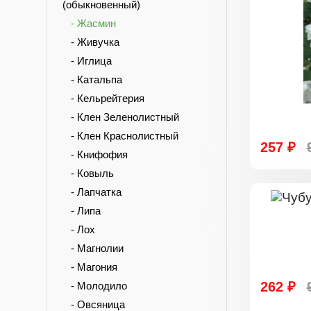
(обыкновенный)
- Жасмин
- Живучка
- Иглица
- Катальпа
- Кельрейтерия
- Клен Зеленолистный
- Клен Краснолистный
257 ₽
- Книфофия
- Ковыль
- Лапчатка
- Липа
- Лох
- Магнолии
- Магония
262 ₽
- Молодило
- Овсяница