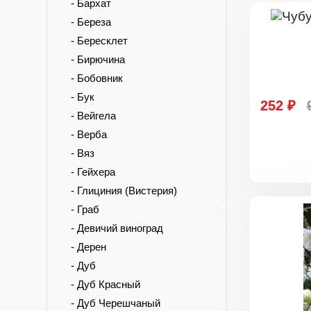
- Бархат
- Береза
- Бересклет
- Бирючина
- Бобовник
- Бук
252 ₽
- Вейгела
- Верба
- Вяз
- Гейхера
- Глициния (Вистерия)
- Граб
- Девичий виноград
- Дерен
- Дуб
- Дуб Красный
- Дуб Черешчаный