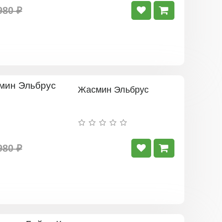
980 ₽
Жасмин Эльбрус
980 ₽