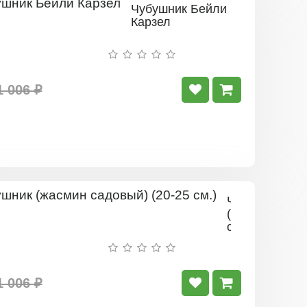
Чубушник Бейли
Карзел
1 006 ₽
Чубушник
(жасмин
садовый)
(20-
25
см.)
1 006 ₽