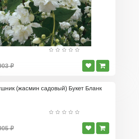
903 ₽
Чубушник
(жасмин
садовый)
Букет
Бланк
905 ₽