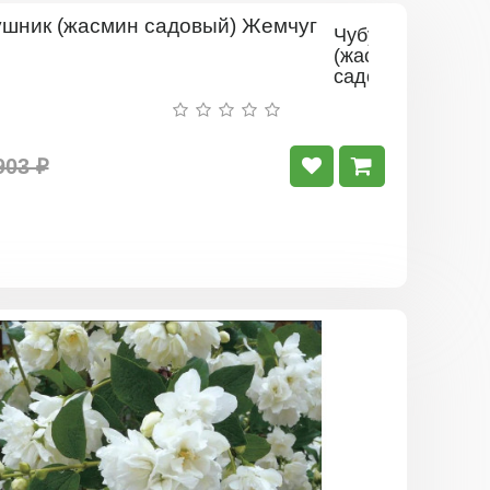
Чубушник
(жасмин
садовый)
Жемчуг
903 ₽
Чубушник
(жасмин
садовый)
Горностае
Мантия