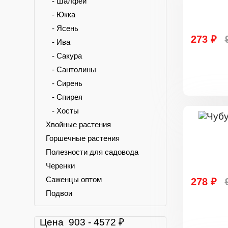
- Шалфей
- Юкка
- Ясень
273 ₽
- Ива
- Сакура
- Сантолины
- Сирень
- Спирея
- Хосты
Хвойные растения
Горшечные растения
Полезности для садовода
Черенки
Саженцы оптом
278 ₽
Подвои
Цена
903
-
4572
₽