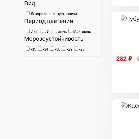
Вид
Декоративные кустарники
Период цветения
Июнь
Июнь-июль
Май-июль
Морозоустойчивость
-35
-34
-30
-29
-23
282 ₽