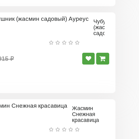
Чубушник
(жасмин
садовый)
Ауреус
915 ₽
Жасмин
Снежная
красавица