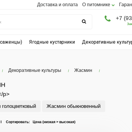
Доставка и оплата
О питомнике
Гаран
+7 (9
За
(саженцы)
Ягодные кустарники
Декоративные культ
Декоративные культуры
Жасмин
ИН
</p>
 голоцветковый
Жасмин обыкновенный
 I Сортировать: