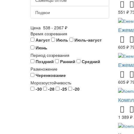
551 ₽
7
Подвои
Цена
538
-
2367
₽
Ежема
Время созревания
Август
Июль
Июль-август
605 ₽
7
Июнь
Период созревания
Поздний
Ранний
Средний
Ежема
Размножение
Черенкование
605 ₽
7
Морозоустойчивость
-30
-28
-25
-20
Компл
1 389 ₽