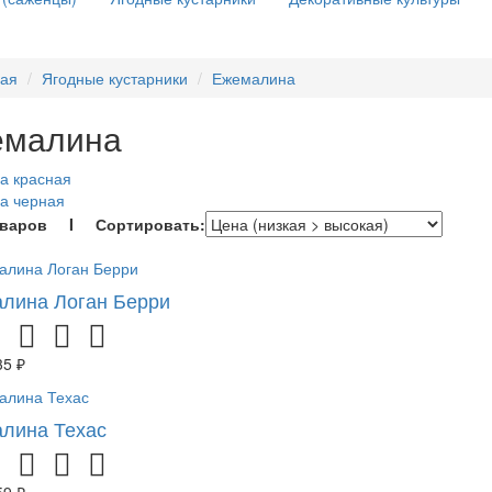
ная
Ягодные кустарники
Ежемалина
емалина
а красная
а черная
оваров I Сортировать:
лина Логан Берри
35 ₽
лина Техас
59 ₽