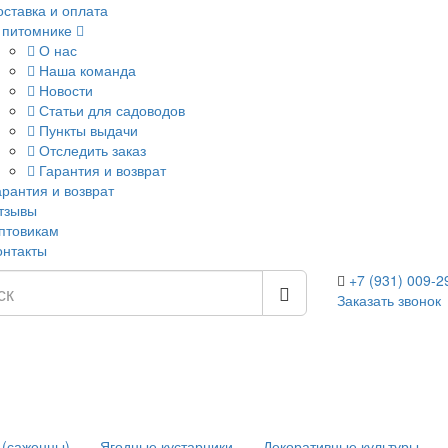
оставка и оплата
 питомнике
О нас
Наша команда
Новости
Статьи для садоводов
Пункты выдачи
Отследить заказ
Гарантия и возврат
арантия и возврат
тзывы
птовикам
онтакты
+7 (931) 009-2
Заказать звонок
 (саженцы)
Ягодные кустарники
Декоративные культуры