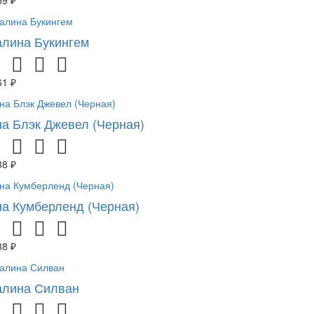
лина Букингем
61 ₽
а Блэк Джевел (Черная)
38 ₽
а Кумберленд (Черная)
38 ₽
лина Силван