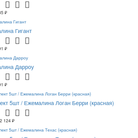
35 ₽
лина Гигант
91 ₽
лина Дарроу
91 ₽
ект 5шт / Ежемалина Логан Берри (красная)
2 124 ₽