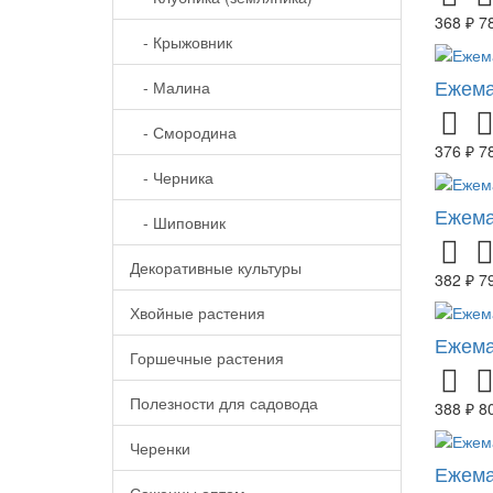
368 ₽
7
- Крыжовник
Ежема
- Малина
- Смородина
376 ₽
7
- Черника
Ежема
- Шиповник
Декоративные культуры
382 ₽
7
Хвойные растения
Ежема
Горшечные растения
Полезности для садовода
388 ₽
8
Черенки
Ежема
Саженцы оптом