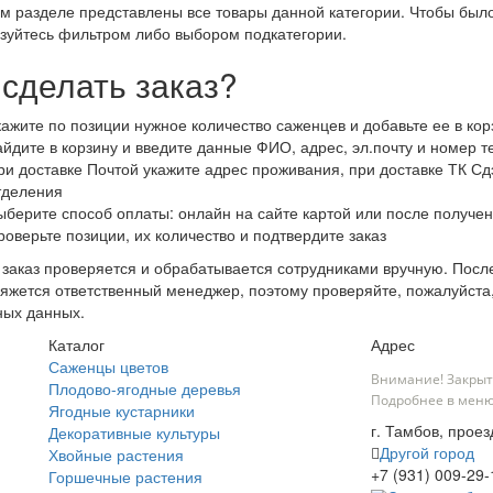
м разделе представлены все товары данной категории. Чтобы было
зуйтесь фильтром либо выбором подкатегории.
 сделать заказ?
кажите по позиции нужное количество саженцев и добавьте ее в кор
айдите в корзину и введите данные ФИО, адрес, эл.почту и номер 
ри доставке Почтой укажите адрес проживания, при доставке ТК Сдэ
тделения
ыберите способ оплаты: онлайн на сайте картой или после получен
роверьте позиции, их количество и подтвердите заказ
заказ проверяется и обрабатывается сотрудниками вручную. После
яжется ответственный менеджер, поэтому проверяйте, пожалуйста
ных данных.
Каталог
Адрес
Саженцы цветов
Внимание! Закрыт
Плодово-ягодные деревья
Подробнее в меню
Ягодные кустарники
г. Тамбов, проез
Декоративные культуры
Другой город
Хвойные растения
+7 (931) 009-29-
Горшечные растения