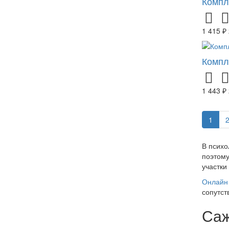
Компл
1 415 ₽
Компл
1 443 ₽
1
В психо
поэтому
участки
Онлайн 
сопутст
Са