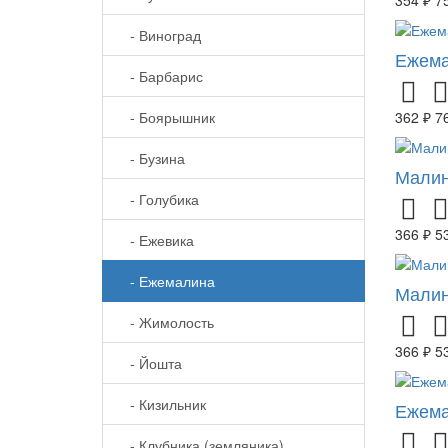
- Виноград
Ежема
- Барбарис
- Боярышник
362 ₽
7
- Бузина
Малин
- Голубика
366 ₽
5
- Ежевика
- Ежемалина
Малин
- Жимолость
366 ₽
5
- Йошта
- Кизильник
Ежема
- Клубника (земляника)