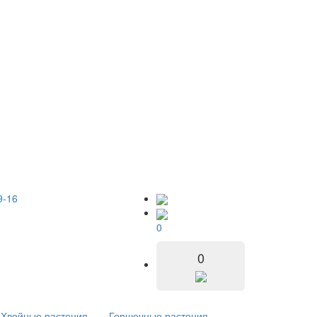
9-16
0
0
Хвойные растения
Горшечные растения