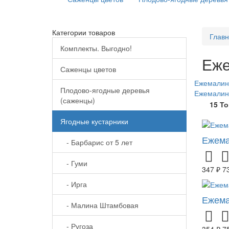
Категории товаров
Глав
Комплекты. Выгодно!
Еж
Саженцы цветов
Ежемалин
Плодово-ягодные деревья
Ежемалин
(саженцы)
15 Т
Ягодные кустарники
Ежема
- Барбарис от 5 лет
- Гуми
347 ₽
7
- Ирга
Ежема
- Малина Штамбовая
- Ругоза
354 ₽
7