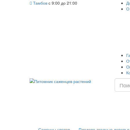
Тамбов
с 9:00 до 21:00
Д
О
Г
О
О
К
Саженцы цветов
Плодово-ягодные деревья