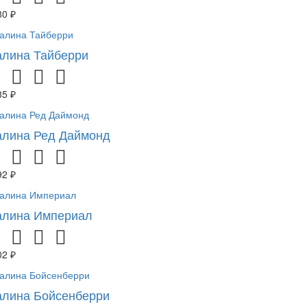
80 ₽
лина Тайберри
85 ₽
лина Ред Даймонд
92 ₽
лина Империал
02 ₽
лина Бойсенберри