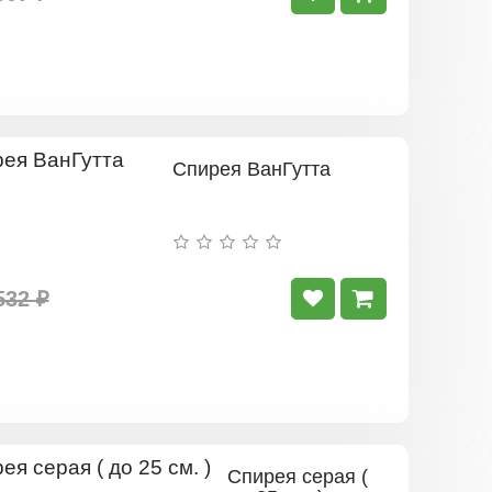
Спирея ВанГутта
532 ₽
Спирея серая (