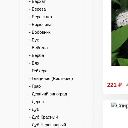
- Бархат
- Береза
- Бересклет
- Бирючина
- Бобовник
- Бук
- Вейгела
- Верба
- Вяз
- Гейхера
- Глициния (Вистерия)
221 ₽
- Граб
- Девичий виноград
- Дерен
- Дуб
- Дуб Красный
- Дуб Черешчаный