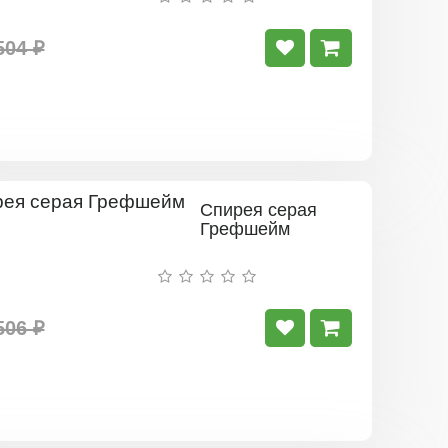
504 ₽
Спирея серая
Грефшейм
506 ₽