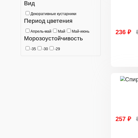
Вид
Декоративные кустарники
Период цветения
236 ₽
Апрель-май
Май
Май-июнь
Морозоустойчивость
-35
-30
-29
257 ₽