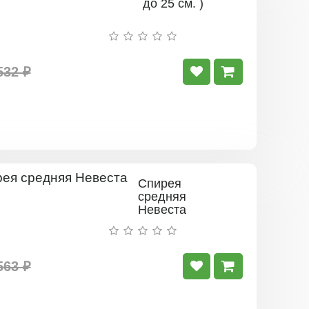
до 25 см. )
532 ₽
Спирея
средняя
Невеста
563 ₽