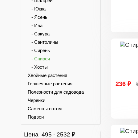
- Шалфей
- Юкка
- Ясень
- Ива
- Сакура
- Сантолины
- Сирень
- Спирея
- Хосты
Хвойные растения
236 ₽
Горшечные растения
Полезности для садовода
Черенки
Саженцы оптом
Подвои
Цена
495
-
2532
₽