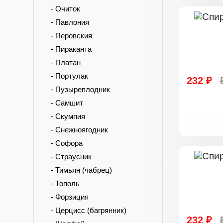
- Очиток
- Павлония
- Перовския
- Пираканта
- Платан
- Портулак
232 ₽
- Пузыреплодник
- Самшит
- Скумпия
- Снежноягодник
- Софора
- Страусник
- Тимьян (чабрец)
- Тополь
- Форзиция
- Церцисс (багрянник)
232 ₽