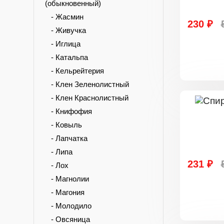
(обыкновенный)
- Жасмин
230 ₽
- Живучка
- Иглица
- Катальпа
- Кельрейтерия
- Клен Зеленолистный
- Клен Краснолистный
- Книфофия
- Ковыль
- Лапчатка
- Липа
231 ₽
- Лох
- Магнолии
- Магония
- Молодило
- Овсяница