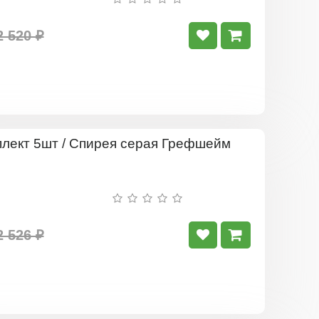
2 520 ₽
Комплект
5шт
/
Спирея
серая
Грефшейм
2 526 ₽