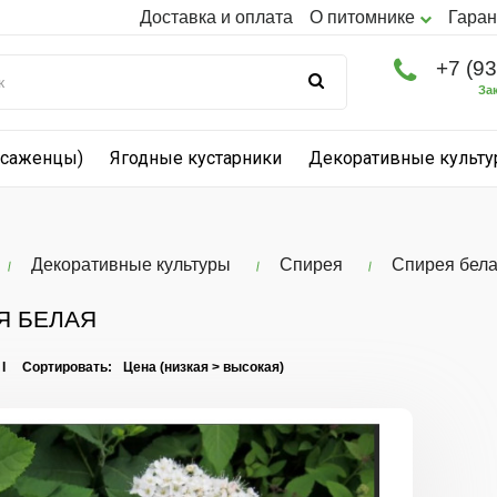
Доставка и оплата
О питомнике
Гаран
+7 (9
За
(саженцы)
Ягодные кустарники
Декоративные культ
Декоративные культуры
Спирея
Спирея бел
Я БЕЛАЯ
 I Сортировать:
Спирея
гибридная
Фрица