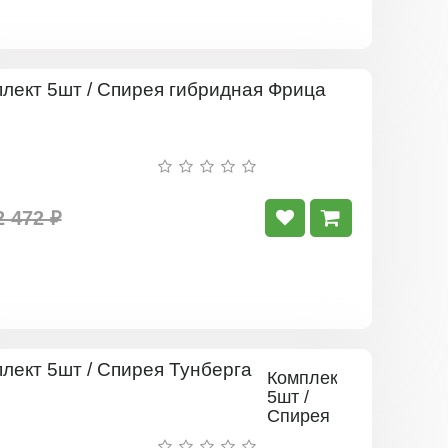
Комплект
5шт
/
Спирея
гибридная
Фрица
2 472 ₽
Комплект
5шт /
Спирея
Тунберга