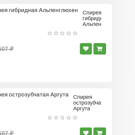
Спирея
гибридная
Альпенглюхен
507 ₽
Спирея
острозубчатая
Аргута
507 ₽